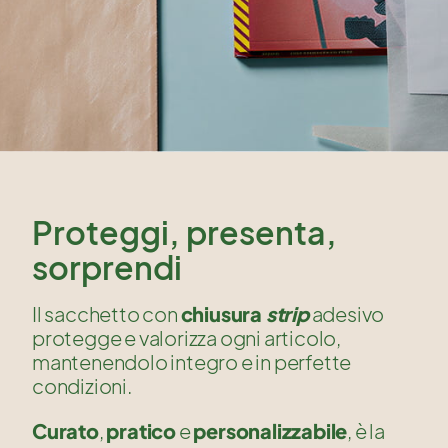
Proteggi, presenta,
sorprendi
chiusura
strip
Il sacchetto con
adesivo
protegge e valorizza ogni articolo,
mantenendolo integro e in perfette
condizioni.
Curato
pratico
personalizzabile
,
e
, è la