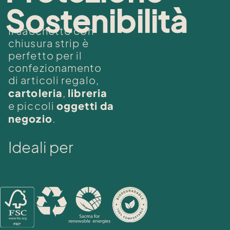
Sostenibilità​
Sostenibilità​
Il sacchetto con
chiusura strip è
perfetto per il
confezionamento
di articoli regalo,
cartoleria
libreria
,
oggetti da
e piccoli
negozio
.
Ideali per
a
r
t
i
c
o
l
i
d
a
r
e
g
a
l
o