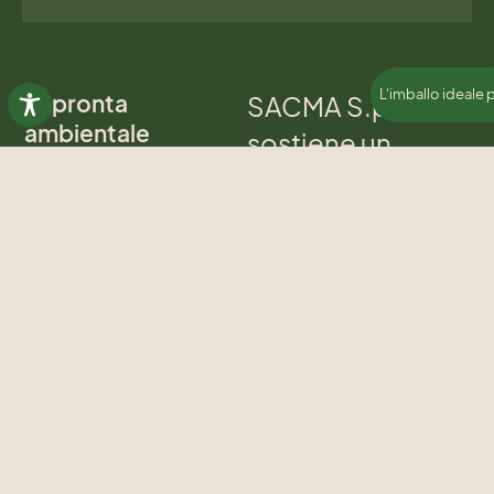
L'imballo ideale 
Impronta
SACMA S.p.A.
ambientale
sostiene un
futuro libero dai
combustibili
fossili e basato
sull’energia
rinnovabile
6.500.000 Kg
di materia
prima cartacea utilizzata in
produzione, proveniente
da foreste certificate FSC.