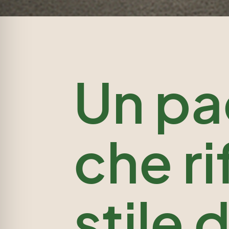
Un pa
che ri
stile 