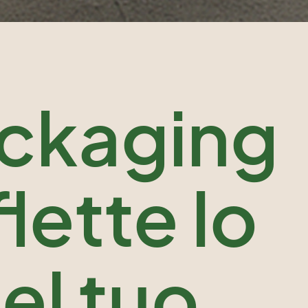
ckaging
flette lo
del tuo