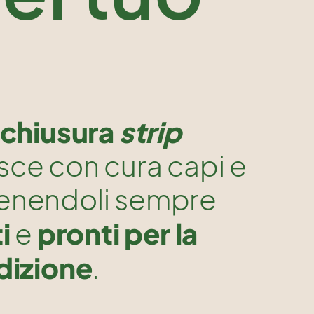
d
chiusura
strip
sce con cura capi e
tenendoli sempre
i
pronti per la
e
dizione
.