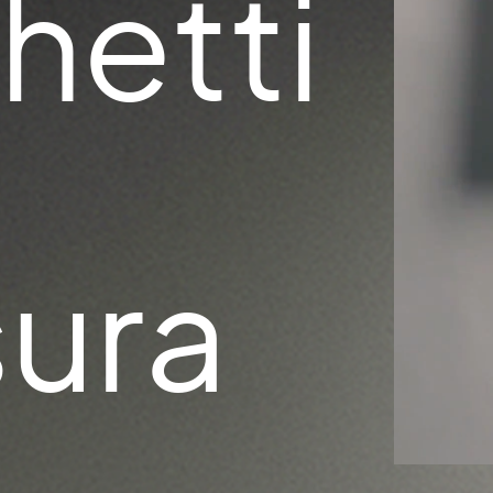
hetti
sura