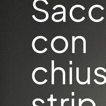
Sacc
con
chiu
strip